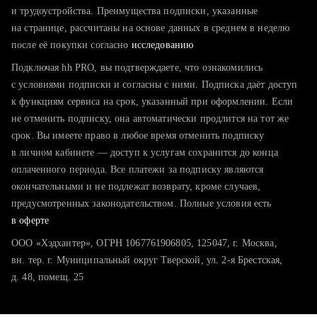
тратите много времени на поиск и вручную поднимаете
и трудоустройства. Преимущества подписки, указанные
резюме
на странице, рассчитаны на основе данных в среднем в неделю
после её покупки согласно
хотите сравнить себя с конкурентами и оценить шансы
исследованию
Подключая hh PRO, вы подтверждаете, что ознакомились
с условиями подписки и согласны с ними. Подписка даёт доступ
к функциям сервиса на срок, указанный при оформлении. Если
не отменить подписку, она автоматически продлится на тот же
срок. Вы имеете право в любое время отменить подписку
в личном кабинете — доступ к услугам сохранится до конца
оплаченного периода. Все платежи за подписку являются
окончательными и не подлежат возврату, кроме случаев,
предусмотренных законодательством. Полные условия есть
в оферте
ООО «Хэдхантер», ОГРН 1067761906805, 125047, г. Москва,
вн. тер. г. Муниципальный округ Тверской, ул. 2-я Брестская,
д. 48, помещ. 25