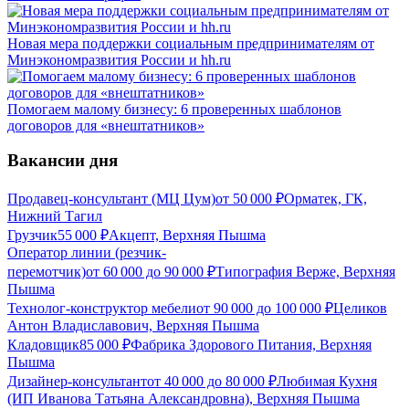
Новая мера поддержки социальным предпринимателям от
Минэкономразвития России и hh.ru
Помогаем малому бизнесу: 6 проверенных шаблонов
договоров для «внештатников»
Вакансии дня
Продавец-консультант (МЦ Цум)
от
50 000
₽
Орматек, ГК,
Нижний Тагил
Грузчик
55 000
₽
Акцепт, Верхняя Пышма
Оператор линии (резчик-
перемотчик)
от
60 000
до
90 000
₽
Типография Верже, Верхняя
Пышма
Технолог-конструктор мебели
от
90 000
до
100 000
₽
Целиков
Антон Владиславович, Верхняя Пышма
Кладовщик
85 000
₽
Фабрика Здорового Питания, Верхняя
Пышма
Дизайнер-консультант
от
40 000
до
80 000
₽
Любимая Кухня
(ИП Иванова Татьяна Александровна), Верхняя Пышма