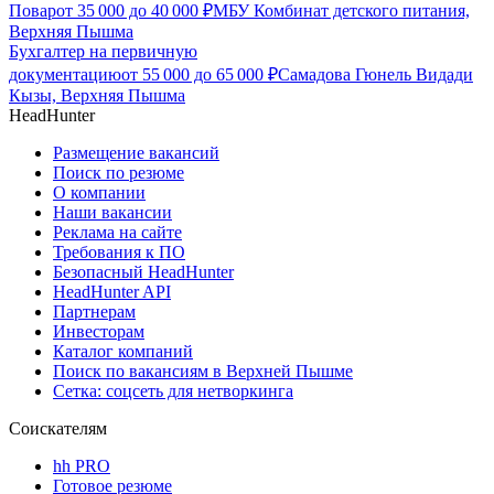
Повар
от
35 000
до
40 000
₽
МБУ Комбинат детского питания,
Верхняя Пышма
Бухгалтер на первичную
документацию
от
55 000
до
65 000
₽
Самадова Гюнель Видади
Кызы, Верхняя Пышма
HeadHunter
Размещение вакансий
Поиск по резюме
О компании
Наши вакансии
Реклама на сайте
Требования к ПО
Безопасный HeadHunter
HeadHunter API
Партнерам
Инвесторам
Каталог компаний
Поиск по вакансиям в Верхней Пышме
Сетка: соцсеть для нетворкинга
Соискателям
hh PRO
Готовое резюме