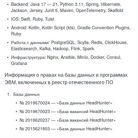
Backend:
Java 17 — 21, Python 3.11, Spring, Hibernate,
Jackson, Jersey, Junit 5, Maven, OpenTelemetry, Skaffold
IOS:
Swift, Ruby, Tuist
Android:
Kotlin, Kotlin Script (kts), Gradle Convention Plugins,
Ruby
Работа с данными:
PostgreSQL, Scylla, Redis, ClickHouse,
Elasticsearch, Kafka, Hadoop, Flink, Spark
Инфраструктура:
Nginx, Ansible, MinIo, Docker, Consul,
Grafana
Информация о правах на базы данных и программах
ЭВМ, включенных в реестр отечественного ПО
Базы данных
№ 2019670024 — «База данных HeadHunter»
№ 2019670023 — «База вакансий HeadHunter»
№ 2018620237 — «База вакансий HeadHunter»
№ 2015621803 — «База данных HeadHunter»