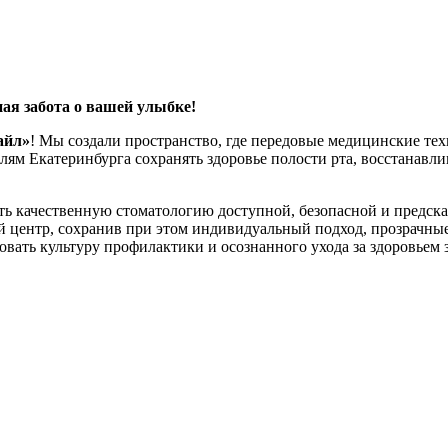
ая забота о вашей улыбке!
айл»
! Мы создали пространство, где передовые медицинские т
ям Екатеринбурга сохранять здоровье полости рта, восстанавл
лать качественную стоматологию доступной, безопасной и предс
 центр, сохранив при этом индивидуальный подход, прозрачны
вать культуру профилактики и осознанного ухода за здоровьем 