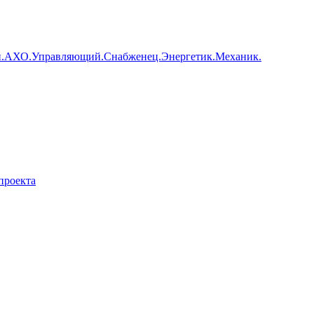
ии.АХО.Управляющий.Снабженец.Энергетик.Механик.
проекта