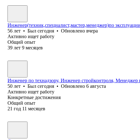
Инженер(техник,специалист,мастер,менеджер)по эксплуац
56
лет
•
Был
сегодня
•
Обновлено
вчера
Активно ищет работу
Общий опыт
39
лет
9
месяцев
Инженер по технадзору, Инженер стройконтроля, Менеджер 
50
лет
•
Был
сегодня
•
Обновлено
6 августа
Активно ищет работу
Конкретные достижения
Общий опыт
21
год
11
месяцев