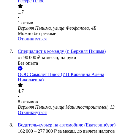
Ресурс Плюс
1.7
•
1
отзыв
Верхняя Пышма, улица Феофанова, 4Б
Можно без резюме
Откликнуться
Специалист в команду (г. Верхняя Пышма)
от
90 000
₽
за месяц,
на руки
Без опыта
ООО
Самолет Плюс (ИП Карелина Алёна
Николаевна)
4.7
•
8
отзывов
Верхняя Пышма, улица Машиностроителей, 13
Откликнуться
Водитель-курьер на автомобиле (Екатеринбург)
162 000
–
277 000
₽
за месяц,
до вычета налогов