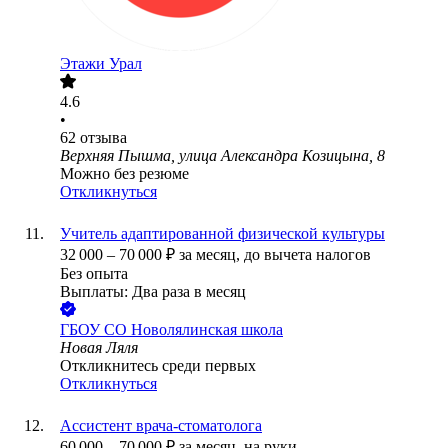
Этажи Урал
4.6
•
62
отзыва
Верхняя Пышма, улица Александра Козицына, 8
Можно без резюме
Откликнуться
Учитель адаптированной физической культуры
32 000
–
70 000
₽
за месяц,
до вычета налогов
Без опыта
Выплаты: Два раза в месяц
ГБОУ СО Новолялинская школа
Новая Ляля
Откликнитесь среди первых
Откликнуться
Ассистент врача-стоматолога
60 000
–
70 000
₽
за месяц,
на руки