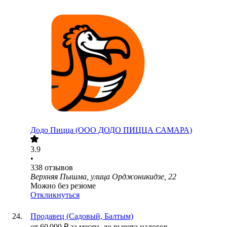
Додо Пицца (ООО ДОДО ПИЦЦА САМАРА)
3.9
•
338
отзывов
Верхняя Пышма, улица Орджоникидзе, 22
Можно без резюме
Откликнуться
Продавец (Садовый, Балтым)
от
60 000
₽
за месяц,
до вычета налогов